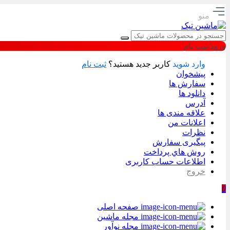
منو
ورود/ثبت نام
وارد شوید
کاربر جدید هستید؟
ثبت نام
پیشخوان
سفارش ها
دانلود ها
آدرس
علاقه مندی ها
اعلانات من
نظرات
پیگیری سفارش
روش هاي پرداخت
اطلاعات حساب كاربری
خروج
0
صفحه اصلی
مجله ماشین
مجله نوآور