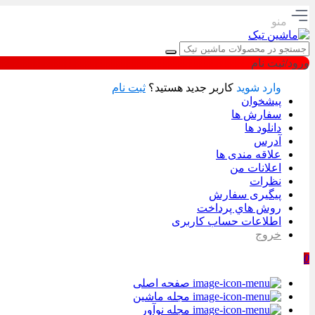
منو
ورود/ثبت نام
وارد شوید
کاربر جدید هستید؟
ثبت نام
پیشخوان
سفارش ها
دانلود ها
آدرس
علاقه مندی ها
اعلانات من
نظرات
پیگیری سفارش
روش هاي پرداخت
اطلاعات حساب كاربری
خروج
0
صفحه اصلی
مجله ماشین
مجله نوآور