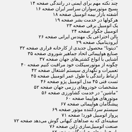
چند نکته مهم برای ایمنی در رانندگی صفحه ۱۴
بسیج موتورسواران سراسر ایران صفحه ۱۶
آشفته بازار بیمه اتومبیل صفحه ۱۸
هرکولها در خدمت بشر صفحه ۱۹
یک اتومبیل برقی صفحه ۲۳
اتومبیل جگوار صفحه ۲۴
بالن اختراعی یک مهندس ایرانی صفحه ۲۶
آیرودینامیک صفحه ۲۹
”دیتونا“ محصول جدیدی از کارخانه فراری صفحه ۳۲
صنایع هواپیمائی اتحاد جماهیر شوروی صفحه ۳۵
آشنایی با انواع کشتی‌های جهان صفحه ۳۷
چگونه از موتورسیکلت خود مراقبت کنیم صفحه ۴۰
تعمیرات و نگهداری سیستم اشتغال صفحه ۴۲
ارتباط رانندگی با طول عمر اتومبیل صفحه ۴۵
تست فنی ۴۵ مدل اتومبیل پژو صفحه ۴۶
مشخصات خودروهای رزمی جهان صفحه ۵۲
”ماشین“ در خدمت کشاورزی صفحه ۵۶
موتورهای هواپیما صفحه ۶۰
پیشگامان هواپیمائی صفحه ۶۷
سیستم سردکننده موتور صفحه ۶۹
پرواز اتومبیل فورد! صفحه ۷۱
سفینه‌ای که به صداهای کیهانی گوش می‌دهد صفحه ۷۲
صنعت اتومبیل‌سازی ژاپن صفحه ۷۶
پاسخ نامه‌های خوانندگان صفحه ۸۲