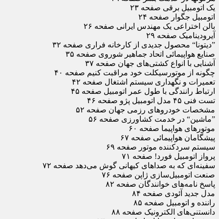
یک اتومبیل برقی صفحه ۲۳
اتومبیل جگوار صفحه ۲۴
بالن اختراعی یک مهندس ایرانی صفحه ۲۶
آیرودینامیک صفحه ۲۹
”دیتونا“ محصول جدیدی از کارخانه فراری صفحه ۳۲
صنایع هواپیمائی اتحاد جماهیر شوروی صفحه ۳۵
آشنایی با انواع کشتی‌های جهان صفحه ۳۷
چگونه از موتورسیکلت خود مراقبت کنیم صفحه ۴۰
تعمیرات و نگهداری سیستم اشتغال صفحه ۴۲
ارتباط رانندگی با طول عمر اتومبیل صفحه ۴۵
تست فنی ۴۵ مدل اتومبیل پژو صفحه ۴۶
مشخصات خودروهای رزمی جهان صفحه ۵۲
”ماشین“ در خدمت کشاورزی صفحه ۵۶
موتورهای هواپیما صفحه ۶۰
پیشگامان هواپیمائی صفحه ۶۷
سیستم سردکننده موتور صفحه ۶۹
پرواز اتومبیل فورد! صفحه ۷۱
سفینه‌ای که به صداهای کیهانی گوش می‌دهد صفحه ۷۲
صنعت اتومبیل‌سازی ژاپن صفحه ۷۶
پاسخ نامه‌های خوانندگان صفحه ۸۲
مدل جدید آئودی صفحه ۸۴
راننده و اتومبیل صفحه ۸۵
دانستنی‌های الکترونیک صفحه ۸۸