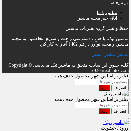
در باره ما
تماس با ما
اتاق خبر مجله ماشین
حفظ و نشر گروه نشریات ماشین
ماشین تیک، با هدف دسترسی راحت و سریع مخاطبین به مجله
ماشین و مجله نوآور در تیر 1402 آغاز به کار کرد.
نمایش بیشتر
- بستن
کلیه حقوق این سایت متعلق به ماشین‌تیک می‌باشد.
Copyright ©
2026 mashintik.com
فیلتر بر اساس شهر محصول
حذف همه
انصراف
تایید
فیلتر بر اساس شهر محصول
حذف همه
انصراف
تایید
ورود / عضویت