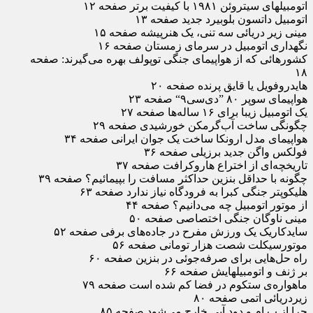
اتومبیلهای سیتروئن ۱۹۸۱ با کیفیت برتر صفحه ۱۲
اتومبیل داتسون بلوبیرد جدید صفحه ۱۳
مینی زیر دریائی سه تنی، یک هنرپیشه صفحه ۱۵
نگهداری اتومبیل در سرمای زمستان صفحه ۱۶
کشورهائی که از هواپیمای جنگی توپولف بهره می‌گیرند: صفحه
۱۸
هایدروفویل یا قایق پرنده صفحه ۲۰
هواپیمای سوپر ۸۰ ”دی‌سی‌۹“ صفحه ۲۳
یک اتومبیل زیبا برای ۱۶ ساله‌ها صفحه ۲۷
چگونگی ساخت آب‌گرمکن خورشیدی صفحه ۲۹
هواپیمای مدل ارونکا ساخت یک جوان ایرانی صفحه ۳۴
فولکس واگن جدید برزیلی صفحه ۳۶
تاریخچه‌ای از اختراع هاروکرافت صفحه ۳۷
چگونه با حداقل بنزین حداکثر مسافت را بپیمائیم؟ صفحه ۳۹
هلیکوپتر جنگی کبرا به فرودگاه نیاز ندارد صفحه ۶۳
از موتور اتومبیل چه می‌دانیم؟ صفحه ۴۴
مینی ناوگان جنگی اختصاصی صفحه ۵۰
سایدکاریک یک ورزش مفرح در جاده‌های برفی صفحه ۵۲
موتورسیکلت شصت هزار تومانی صفحه ۵۶
راه حل‌هایی برای صرفه‌جوئی در بنزین صفحه ۶۰
بر ژنف و اتومبیلهایش صفحه ۶۶
ماهواره‌ی ستکوم در فضا کم شده است صفحه ۷۹
زیردریائی اتمی صفحه ۸۰
چرا از ب.ام.و دود آبی خارج می‌شود صفحه ۸۵