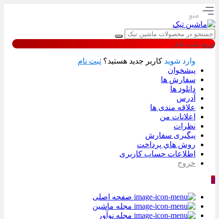
منو
ورود/ثبت نام
وارد شوید
کاربر جدید هستید؟
ثبت نام
پیشخوان
سفارش ها
دانلود ها
آدرس
علاقه مندی ها
اعلانات من
نظرات
پیگیری سفارش
روش هاي پرداخت
اطلاعات حساب كاربری
خروج
0
صفحه اصلی
مجله ماشین
مجله نوآور