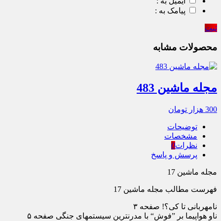
ایمیل به :
پیامک به :
ثبت
محصولات مشابه
مجله ماشین 483
300
هزار تومان
توضیحات
مشخصات
نظرات
0
پرسش و پاسخ
مجله ماشین 17
فهرست مطالب مجله ماشین 17
نامهربانی تا کی؟! صفحه ۳
ناو هواپیما بر ”فوش“ با مدرنترین سیستمهای جنگی صفحه ۵