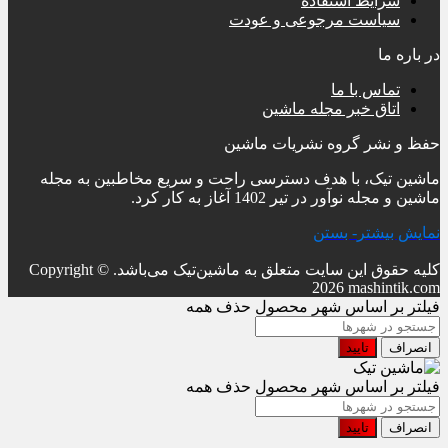
شرایط استفاده
سیاست مرجوعی و عودت
در باره ما
تماس با ما
اتاق خبر مجله ماشین
حفظ و نشر گروه نشریات ماشین
ماشین تیک، با هدف دسترسی راحت و سریع مخاطبین به مجله
ماشین و مجله نوآور در تیر 1402 آغاز به کار کرد.
نمایش بیشتر
- بستن
کلیه حقوق این سایت متعلق به ماشین‌تیک می‌باشد.
Copyright ©
2026 mashintik.com
فیلتر بر اساس شهر محصول
حذف همه
انصراف
تایید
فیلتر بر اساس شهر محصول
حذف همه
انصراف
تایید