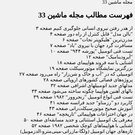
مجله ماشین 33
فهرست مطالب مجله ماشین 33
از هدر رفتن نیروی انسانی جلوگیری کنیم صفحه ۳
”بالن مدل“ قابل کنترل از راه دور صفحه ۴
مدرن‌ترین ”هلیکوپتر نجات“ صفحه ۶
مسافرت گرد جهان با نیروی ”باد“ صفحه ۷
تست فنی اتومبیل ”پورشه ۹۴۴“ صفحه ۱۰
”آیرودینامیک“ صفحه ۱۲
آشنایی با سه فروند هواپیمای صفحه ۱۸
بزرگترین نمایشگاه موتورسیکلت صفحه ۱۹
اتومبیلی که در ”آب و خاک و شن‌زار“ راه می‌رود صفحه ۲۷
پروژه‌های فضائی کشورهای اروپائی صفحه ۲۸
مدلهای جدید اتومبیلهای اشرافی صفحه ۳۲
بالهای آهنین هواپیما چگونه ساخته می‌شود صفحه ۳۳
تست فنی انواع اتومبیل ”رنجروور“ ۱۹۸۲ صفحه ۳۹
کاربرد دو ”رزمناو“ جدید فرانسه صفحه ۴۱
آموزش صحیح موتورسیکلت‌رانی صفحه ۴۳
در جهان اختراعات هواپیمائی ”تاریخچه“ صفحه ۴۶
معرفی یک اتومبیل استثنائی و جدید مسابقه‌ای صفحه ۵۰
آشنایی با هواپیماهای کوچک شخصی ۱۹۸۲ صفحه ۵۲
تازه‌های جهان اتومبیل (ولگا-مازراتی-مینی‌مترو-الدزموبیل)