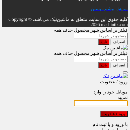
نمایش بیشتر
- بستن
کلیه حقوق این سایت متعلق به ماشین‌تیک می‌باشد.
Copyright ©
2026 mashintik.com
فیلتر بر اساس شهر محصول
حذف همه
انصراف
تایید
فیلتر بر اساس شهر محصول
حذف همه
انصراف
تایید
ورود / عضویت
موبایل خود را وارد
نمایید.
ورود / عضویت
با ورود و یا ثبت نام
در سایت شما