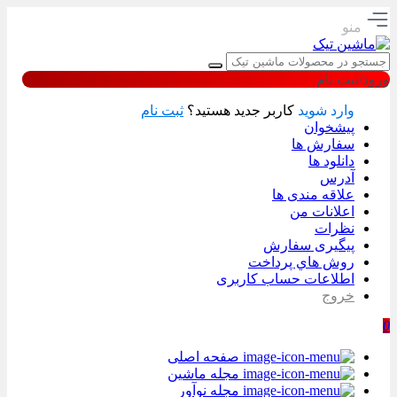
منو
ورود/ثبت نام
وارد شوید
کاربر جدید هستید؟
ثبت نام
پیشخوان
سفارش ها
دانلود ها
آدرس
علاقه مندی ها
اعلانات من
نظرات
پیگیری سفارش
روش هاي پرداخت
اطلاعات حساب كاربری
خروج
0
صفحه اصلی
مجله ماشین
مجله نوآور