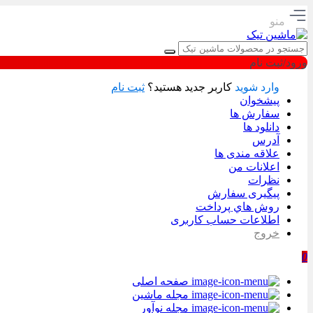
منو
ورود/ثبت نام
وارد شوید
کاربر جدید هستید؟
ثبت نام
پیشخوان
سفارش ها
دانلود ها
آدرس
علاقه مندی ها
اعلانات من
نظرات
پیگیری سفارش
روش هاي پرداخت
اطلاعات حساب كاربری
خروج
0
صفحه اصلی
مجله ماشین
مجله نوآور