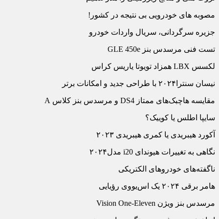
مصوبه های خودرویی بی نتیجه در کشور!
جزیره سرگردانی، سریال واردات خودرو
تست فنی مرسدس بنز GLE 450e
لکسس LBX همزاد تویوتا یاریس کراس
نیسان سنترا۲۰۲۴ با طراحی جدید و امکانات برتر
مقایسه هاچ‏بک‌‏های ممتاز DS4 و مرسدس بنز کلاس A
سایپا اطلس یا کوییک؟
آکورد هیبریدی یا کمری هیبریدی ۲۰۲۳
نگاهی به تغییرات هیوندای i20 مدل۲۰۲۴
ناگفته‏‌های خودروهای الکتریکی
هامر برقی ۲۰۲۴ یک اس‌‏یووی رؤیایی
مرسدس بنز ویژن Vision One-Eleven