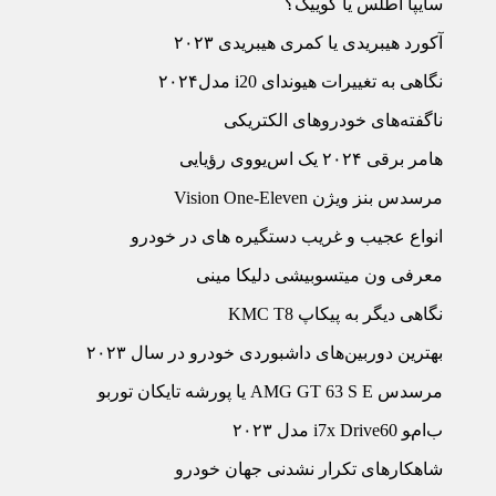
سایپا اطلس یا کوییک؟
آکورد هیبریدی یا کمری هیبریدی ۲۰۲۳
نگاهی به تغییرات هیوندای i20 مدل۲۰۲۴
ناگفته‏‌های خودروهای الکتریکی
هامر برقی ۲۰۲۴ یک اس‌‏یووی رؤیایی
مرسدس بنز ویژن Vision One-Eleven
انواع عجیب و غریب دستگیره های در خودرو
معرفی ون میتسوبیشی دلیکا مینی
نگاهی دیگر به پیکاپ KMC T8
بهترین دوربین‏‌های داشبوردی خودرو در سال ۲۰۲۳
مرسدس AMG GT 63 S E یا پورشه تایکان توربو
ب‏‌ام‏‌‍و i7x Drive60 مدل ۲۰۲۳
شاهکارهای تکرار نشدنی جهان خودرو