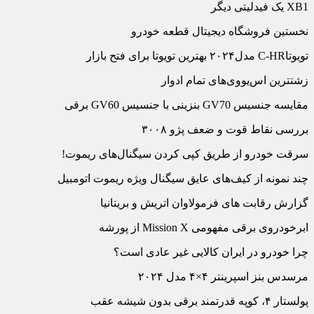
XB1 یک فیدلیتی دیگر
نخستین فروشگاه دیجیتال قطعه خودرو
تویوتاC-HR مدل۲۰۲۴ بهترین تویوتا برای فتح بازار
زشت‏ترین اس‏‌یووی‏‌های تمام ادوار
مقایسه جنسیس GV70 بنزینی با جنسیس GV60 برقی
بررسی نقاط قوت و ضعف پژو ۳۰۰۸
سرقت خودرو از طریق کپی کردن سیگنال‏‌های ریموت!
چند نمونه از کیف‌‏های عایق سیگنال ویژه ریموت اتومبیل
گزارش رقابت های فرمولاوان اتریش و بریتانیا
ابرخودروی برقی مفهومی Mission X از پورشه
چرا خودرو در ایران کالایی غیر عادی است؟
مرسدس بنز اسپرینتر ۴×۴ مدل ۲۰۲۴
پولستار ۴، کوپه قدرتمند برقی بدون شیشه عقب