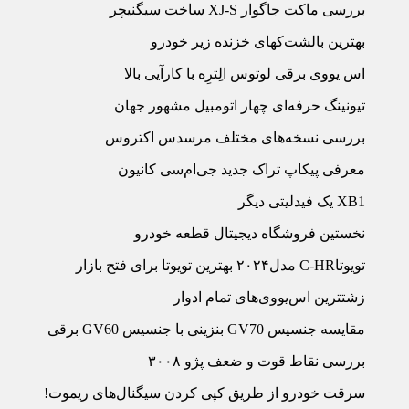
بررسی ماکت جاگوار XJ-S ساخت سیگنیچر
بهترین بالشت‌ک‏های خزنده زیر خودرو
اس یووی برقی لوتوس الِترِه با کارآیی بالا
تیونینگ حرفه‌‏ای چهار اتومبیل مشهور جهان
بررسی نسخه‏‌های مختلف مرسدس اکتروس
معرفی پیکاپ تراک جدید جی‌‏ام‌‏سی کانیون
XB1 یک فیدلیتی دیگر
نخستین فروشگاه دیجیتال قطعه خودرو
تویوتاC-HR مدل۲۰۲۴ بهترین تویوتا برای فتح بازار
زشت‏ترین اس‏‌یووی‏‌های تمام ادوار
مقایسه جنسیس GV70 بنزینی با جنسیس GV60 برقی
بررسی نقاط قوت و ضعف پژو ۳۰۰۸
سرقت خودرو از طریق کپی کردن سیگنال‏‌های ریموت!