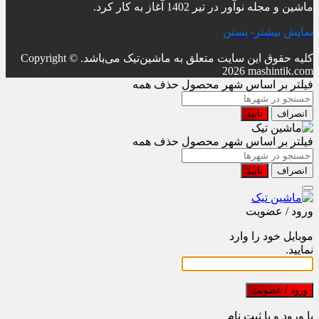
ماشین و مجله نوآور در تیر 1402 آغاز به کار کرد.
نمایش بیشتر
- بستن
کلیه حقوق این سایت متعلق به ماشین‌تیک می‌باشد.
Copyright ©
2026 mashintik.com
فیلتر بر اساس شهر محصول
حذف همه
انصراف
تایید
فیلتر بر اساس شهر محصول
حذف همه
انصراف
تایید
ورود / عضویت
موبایل خود را وارد
نمایید.
ورود / عضویت
با ورود و یا ثبت نام