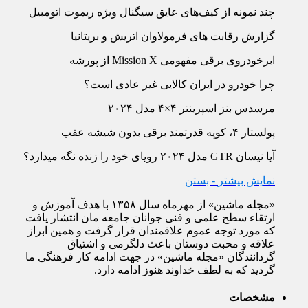
چند نمونه از کیف‌‏های عایق سیگنال ویژه ریموت اتومبیل
گزارش رقابت های فرمولاوان اتریش و بریتانیا
ابرخودروی برقی مفهومی Mission X از پورشه
چرا خودرو در ایران کالایی غیر عادی است؟
مرسدس بنز اسپرینتر ۴×۴ مدل ۲۰۲۴
پولستار ۴، کوپه قدرتمند برقی بدون شیشه عقب
آیا نیسان GTR مدل ۲۰۲۴ رویای خود را زنده نگه می‏دارد؟
نمایش بیشتر
- بستن
«مجله ماشین» از مهرماه سال ۱۳۵۸ با هدف آموزش و
ارتقاء سطح علمی و فنی جوانان جامعه مان انتشار یافت
که مورد توجه عموم علاقمندان قرار گرفت و همین ابراز
علاقه و محبت دوستان باعث دلگرمی و اشتیاق
گردانندگان «مجله ماشین» در جهت ادامه کار فرهنگی ما
گردید که به لطف خداوند هنوز ادامه دارد.
مشخصات