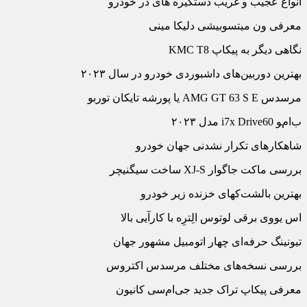
انواع عجیب و غریب دستگیره های در خودرو
معرفی ون میتسوبیشی دلیکا مینی
نگاهی دیگر به پیکاپ KMC T8
بهترین دوربین‏‌های داشبوردی خودرو در سال ۲۰۲۳
مرسدس AMG GT 63 S E یا پورشه تایکان توربو
ب‏‌ام‏‌‍و i7x Drive60 مدل ۲۰۲۳
شاهکارهای تکرار نشدنی جهان خودرو
بررسی ماکت جاگوار XJ-S ساخت سیگنیچر
بهترین بالشت‌ک‏های خزنده زیر خودرو
اس یووی برقی لوتوس الِترِه با کارآیی بالا
تیونینگ حرفه‌‏ای چهار اتومبیل مشهور جهان
بررسی نسخه‏‌های مختلف مرسدس اکتروس
معرفی پیکاپ تراک جدید جی‌‏ام‌‏سی کانیون