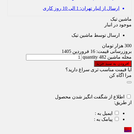
ارسال از انبار تهران: 1 الی 10 روز کاری
ماشین تیک
موجود در انبار
ارسال توسط ماشین تیک
300
هزار تومان
بروزرسانی قیمت:
16 فروردین 1405
مجله ماشین 482 quantity
افزودن به سبد خرید
آیا قیمت مناسب تری سراغ دارید؟
مرا اگاه کن
اطلاع از شگفت انگیز شدن محصول
از طریق:
ایمیل به :
پیامک به :
ثبت