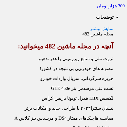
300
هزار تومان
توضیحات
نمایش بیشتر
مجله ماشین 482
آنچه در مجله ماشین 482 می‏خوانید:
ثروت ملی و منابع زیرزمینی را هدر ندهیم
مصوبه های خودرویی بی نتیجه در کشور!
جزیره سرگردانی، سریال واردات خودرو
تست فنی مرسدس بنز GLE 450e
لکسس LBX همزاد تویوتا یاریس کراس
نیسان سنترا۲۰۲۴ با طراحی جدید و امکانات برتر
مقایسه هاچ‏بک‌‏های ممتاز DS4 و مرسدس بنز کلاس A