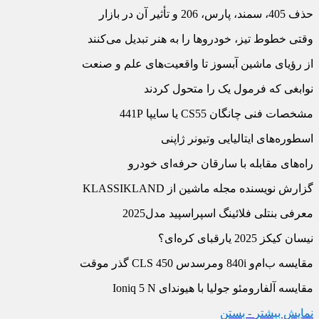
حذف 405، سمند، پارس، 206 و تأثیر آن در بازار
وقتی خطوط تیز، خودروها را به هنر تبدیل می‏‌کنند
از رؤیای ماشین آب‏سوز تا واقعیت‌‏های علم و صنعت
نوابغی که فرمول یک را متحول کردند
مشخصات فنی چانگان CS55 یا سایپا 441P
اسطوره‌‏های ایتالیایی وتیونر ژاپنی
راه‏‌های مقابله با سارقان حرفه‌‏ای خودرو
گزارش نویسنده مجله ماشین از KLASSIKLAND
معرفی بنتلی فلائینگ اسپراسپید مدل2025
نیسان کیکز 2025 یارقبای کره‏‌ای؟
مقایسه ب‌‏ام‏‌و 840i ومرسدس CLS 450 گذر موقت
مقایسه آلفارومئو جولیا با هیوندای Ioniq 5 N
نمایش بیشتر
- بستن