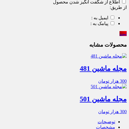
اطلاع از شگفت انگیز شدن محصول
از طریق:
ایمیل به :
پیامک به :
ثبت
محصولات مشابه
مجله ماشین 481
300
هزار تومان
مجله ماشین 501
300
هزار تومان
توضیحات
مشخصات