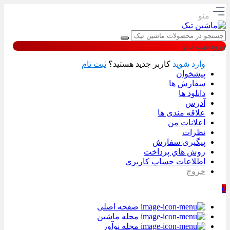
منو
ورود/ثبت نام
وارد شوید
کاربر جدید هستید؟
ثبت نام
پیشخوان
سفارش ها
دانلود ها
آدرس
علاقه مندی ها
اعلانات من
نظرات
پیگیری سفارش
روش هاي پرداخت
اطلاعات حساب كاربری
خروج
0
صفحه اصلی
مجله ماشین
مجله نوآور