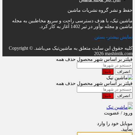
حفظ و نشر گروه نشریات ماشین
ماشین تیک، با هدف دسترسی راحت و سریع مخاطبین به مجله
ماشین و مجله نوآور در تیر 1402 آغاز به کار کرد.
نمایش بیشتر
- بستن
کلیه حقوق این سایت متعلق به ماشین‌تیک می‌باشد.
Copyright ©
2026 mashintik.com
فیلتر بر اساس شهر محصول
حذف همه
انصراف
تایید
فیلتر بر اساس شهر محصول
حذف همه
انصراف
تایید
ورود / عضویت
موبایل خود را وارد
نمایید.