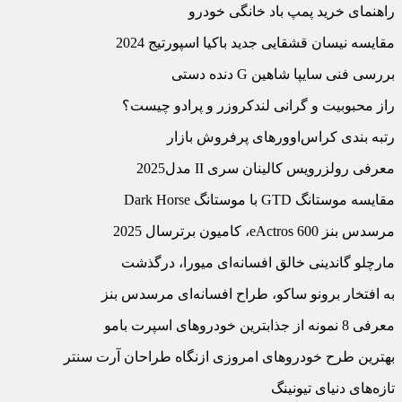
راهنمای خرید پمپ باد خانگی خودرو
مقایسه نیسان قشقایی جدید باکیا اسپورتیج 2024
بررسی فنی سایپا شاهین G دنده دستی
راز محبوبیت و گرانی لندکروزر و پرادو چیست؟
رتبه بندی کراس‌‏اوورهای پرفروش بازار
معرفی رولزرویس کالینان سری II مدل2025
مقایسه موستانگ GTD با موستانگ Dark Horse
مرسدس بنز eActros 600، کامیون برترسال 2025
مارچلو گاندینی خالق افسانه‌‏ای میورا، درگذشت
به افتخار برونو ساکو، طراح افسانه‏‌ای مرسدس بنز
معرفی 8 نمونه از جذاب‏ترین خودروهای اسپرت ب‏ام‏و
بهترین طرح خودروهای امروزی ازنگاه طراحان آرت سنتر
تازه‌‏های دنیای تیونینگ