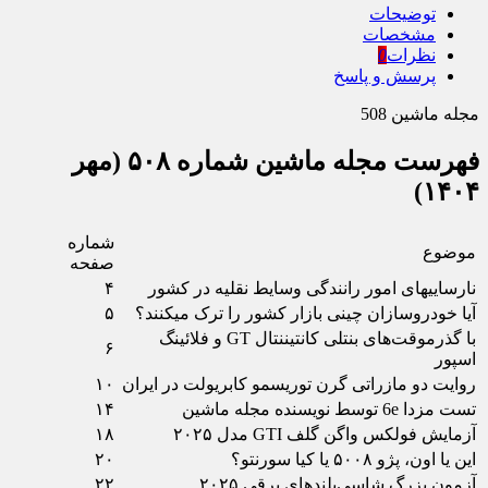
توضیحات
مشخصات
نظرات
0
پرسش و پاسخ
مجله ماشین 508
فهرست مجله ماشین شماره ۵۰۸ (مهر
۱۴۰۴)
شماره
موضوع
صفحه
نارسایی‏های امور رانندگی وسایط نقلیه در کشور
۴
آیا خودروسازان چینی‏ بازار کشور را ترک می‏کنند؟
۵
با گذرموقت‌های بنتلی کانتیننتال GT و فلائینگ
۶
اسپور
روایت دو مازراتی گرن توریسمو کابریولت در ایران
۱۰
تست مزدا 6e توسط نویسنده مجله ماشین
۱۴
آزمایش فولکس واگن گلف GTI مدل ۲۰۲۵
۱۸
این یا اون، پژو ۵۰۰۸ یا کیا سورنتو؟
۲۰
آزمون بزرگ شاسی‌بلندهای برقی ۲۰۲۵
۲۲