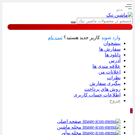
منو
ورود/ثبت نام
وارد شوید
کاربر جدید هستید؟
ثبت نام
پیشخوان
سفارش ها
دانلود ها
آدرس
علاقه مندی ها
اعلانات من
نظرات
پیگیری سفارش
روش هاي پرداخت
اطلاعات حساب كاربری
خروج
0
صفحه اصلی
مجله ماشین
مجله نوآور