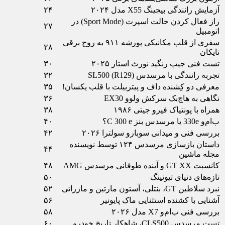
آزمایش رانندگی بیجینگ X55 مدل ۲۰۲۴
۲۴
راز فعال کردن حالت اسپرت (Sport Mode) در
۲۷
اتومبیل
سفری از قلب مکانیکی پورشه ۹۱۱ به روح برقی
۲۸
تایکان
تست فنی جیپ رنگید نورث استار ۲۰۲۵
۳۰
تجربه رانندگی با مرسدس (SL500 (R129
۳۲
معرفی دو کِشنده داف و پیتربیلت با قلب یکسان!
۳۵
نگاهی به هاچ‌بک سرکش ولوو EX30
۳۶
همراه با پونتیاک فیرو جی‏تی ۱۹۸۶
۳۸
ب‌ام‌و 330e یا مرسدس بنز C 300 e؟
۴۰
بررسی فنی و میدانی سوبارو سولترا ۲۰۲۶
۴۲
داستان بازسازی مرسدس ۱۲۴ توسط نویسنده
۴۴
مجله ماشین
کانسپت GT XX و آینده طوفانی مرسدس AMG
۴۸
تازه‌های دنیای تیونینگ
۵۰
نبرد سلاطین GT، بنتلی، آستون مارتین و مازراتی
۵۲
آشنایی با کشنده استثنایی ماک پایونیر
۵۶
بررسی فنی ب‌ام‌و X7 مدل ۲۰۲۶
۵۸
تست مرسدس CLS500، شاهکار تاریخ خودرو
۶۰