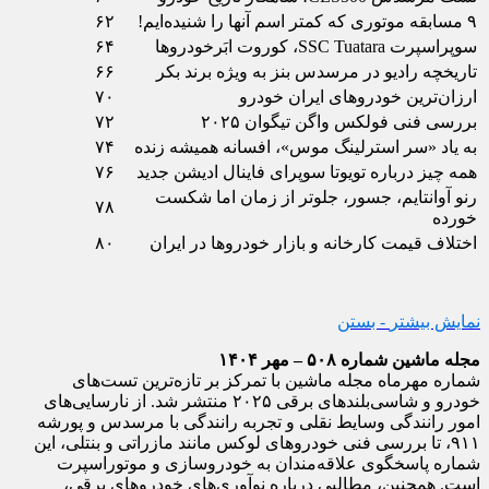
۹ مسابقه موتوری که کمتر اسم آنها را شنیده‌ایم!
۶۲
سوپراسپرت SSC Tuatara، کوروت ابَرخودروها
۶۴
تاریخچه رادیو در مرسدس بنز به ویژه برند بکر
۶۶
ارزان‌ترین خودروهای ایران خودرو
۷۰
بررسی فنی فولکس واگن تیگوان ۲۰۲۵
۷۲
به یاد «سر استرلینگ موس»، افسانه همیشه زنده
۷۴
همه چیز درباره تویوتا سوپرای فاینال ادیشن جدید
۷۶
رنو آوانتایم، جسور، جلوتر از زمان اما شکست
۷۸
خورده
اختلاف قیمت کارخانه و بازار خودروها در ایران
۸۰
نمایش بیشتر
- بستن
مجله ماشین شماره ۵۰۸ – مهر ۱۴۰۴
شماره مهرماه مجله ماشین با تمرکز بر تازه‌ترین تست‌های
خودرو و شاسی‌بلندهای برقی ۲۰۲۵ منتشر شد. از نارسایی‌های
امور رانندگی وسایط نقلی و تجربه رانندگی با مرسدس و پورشه
۹۱۱، تا بررسی فنی خودروهای لوکس مانند مازراتی و بنتلی، این
شماره پاسخگوی علاقه‌مندان به خودروسازی و موتوراسپرت
است. همچنین، مطالبی درباره نوآوری‌های خودروهای برقی،