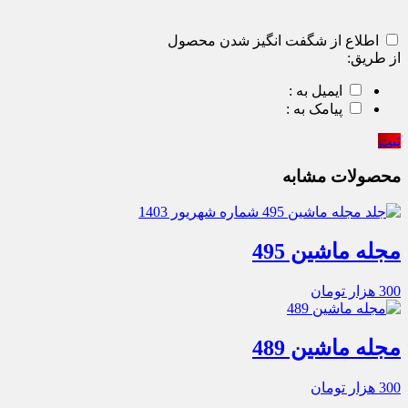
اطلاع از شگفت انگیز شدن محصول
از طریق:
ایمیل به :
پیامک به :
ثبت
محصولات مشابه
مجله ماشین 495
300
هزار تومان
مجله ماشین 489
300
هزار تومان