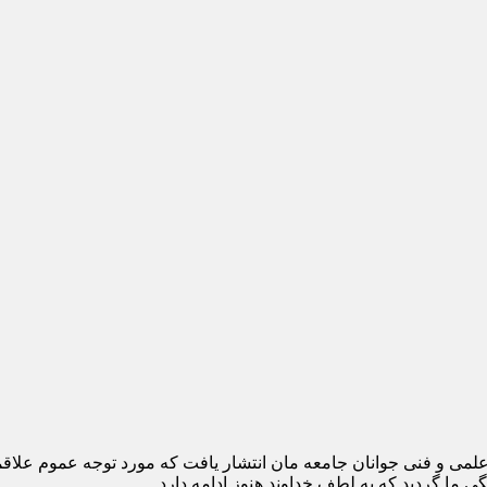
 هدف آموزش و ارتقاء سطح علمی و فنی جوانان جامعه مان انتشار یافت که مورد توج
 ما گردید که به لطف خداوند هنوز ادامه دارد.