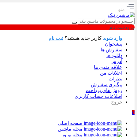
منو
ورود/ثبت نام
وارد شوید
کاربر جدید هستید؟
ثبت نام
پیشخوان
سفارش ها
دانلود ها
آدرس
علاقه مندی ها
اعلانات من
نظرات
پیگیری سفارش
روش هاي پرداخت
اطلاعات حساب كاربری
خروج
0
صفحه اصلی
مجله ماشین
مجله نوآور