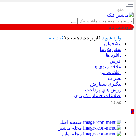
منو
ورود/ثبت نام
وارد شوید
کاربر جدید هستید؟
ثبت نام
پیشخوان
سفارش ها
دانلود ها
آدرس
علاقه مندی ها
اعلانات من
نظرات
پیگیری سفارش
روش هاي پرداخت
اطلاعات حساب كاربری
خروج
0
صفحه اصلی
مجله ماشین
مجله نوآور