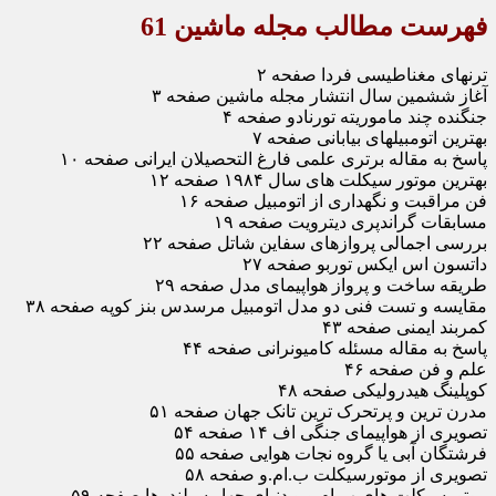
فهرست مطالب مجله ماشین 61
ترنهای مغناطیسی فردا صفحه ۲
آغاز ششمین سال انتشار مجله ماشین صفحه ۳
جنگنده چند ماموریته تورنادو صفحه ۴
بهترین اتومبیلهای بیابانی صفحه ۷
پاسخ به مقاله برتری علمی فارغ التحصیلان ایرانی صفحه ۱۰
بهترین موتور سیکلت های سال ۱۹۸۴ صفحه ۱۲
فن مراقبت و نگهداری از اتومبیل صفحه ۱۶
مسابقات گراندپری دیترویت صفحه ۱۹
بررسی اجمالی پروازهای سفاین شاتل صفحه ۲۲
داتسون اس ایکس توربو صفحه ۲۷
طریقه ساخت و پرواز هواپیمای مدل صفحه ۲۹
مقایسه و تست فنی دو مدل اتومبیل مرسدس بنز کوپه صفحه ۳۸
کمربند ایمنی صفحه ۴۳
پاسخ به مقاله مسئله کامیونرانی صفحه ۴۴
علم و فن صفحه ۴۶
کوپلینگ هیدرولیکی صفحه ۴۸
مدرن ترین و پرتحرک ترین تانک جهان صفحه ۵۱
تصویری از هواپیمای جنگی اف ۱۴ صفحه ۵۴
فرشتگان آبی یا گروه نجات هوایی صفحه ۵۵
تصویری از موتورسیکلت ب.ام.و صفحه ۵۸
موتورسیکلت های ب.ام.و و دنیای چهار سیلندرها صفحه ۵۹