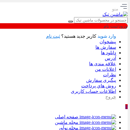
منو
ورود/ثبت نام
وارد شوید
کاربر جدید هستید؟
ثبت نام
پیشخوان
سفارش ها
دانلود ها
آدرس
علاقه مندی ها
اعلانات من
نظرات
پیگیری سفارش
روش هاي پرداخت
اطلاعات حساب كاربری
خروج
0
صفحه اصلی
مجله ماشین
مجله نوآور