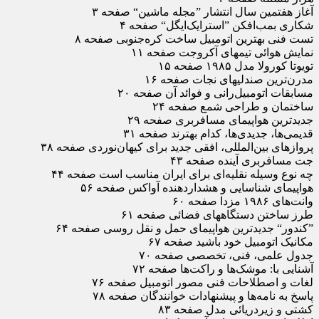
آغاز هفتمین سال انتشار ”مجله ماشین“ صفحه ۳
شکاری بمب‌افکن ”استرایک‌ایگل“ صفحه ۴
تست فنی بهترین اتومبیل ساخت کره‌جنوبی صفحه ۸
نمایش هوائی تیمهای آکروجت صفحه ۱۱
تویوتا کورولا مدل ۱۹۸۵ صفحه ۱۵
مدرن‌ترین صندلیهای نجات صفحه ۱۶
مسابقات اتومبیل‌رانی و فوائد آن صفحه ۲۰
ساختمان و طراحی شمع صفحه ۲۴
جدیدترین هواپیمای مسافربری صفحه ۲۹
قدیمی‌ها، جدیدی‌ها، کدام بهترند صفحه ۳۱
پروازهای بین‌المللی، افقی جدید برای کیهان‌نوردی صفحه ۳۸
جت مسافربری آینده صفحه ۴۳
چه‌ نوع وسیله نقلیه‌ای برای ایران مناسب است صفحه ۴۴
هواپیمای شناسایی و هشداردهنده آواکس صفحه ۵۶
وانت‌های ۱۹۸۶ مزدا صفحه ۶۰
طرز ساختن دستگاههای فضائی صفحه ۶۱
”کندور“ جدیدترین هواپیمای حمل و نقل روسی صفحه ۶۴
مکانیک اتومبیل خود باشید صفحه ۶۷
جدول علمی، فنی، تخصصی صفحه ۷۰
آشنایی با: موشک‌ها و راکت‌ها صفحه ۷۲
لغات و اصطلاحات فنی مصور اتومبیل صفحه ۷۶
پاسخ به نامه‌ها و پیشنهادات خوانندگان صفحه ۷۸
کشتی و زیردریائی مدل صفحه ۸۳