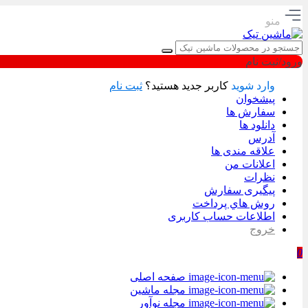
منو
ورود/ثبت نام
وارد شوید
کاربر جدید هستید؟
ثبت نام
پیشخوان
سفارش ها
دانلود ها
آدرس
علاقه مندی ها
اعلانات من
نظرات
پیگیری سفارش
روش هاي پرداخت
اطلاعات حساب كاربری
خروج
0
صفحه اصلی
مجله ماشین
مجله نوآور