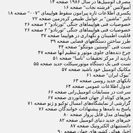
مصرف اتومبیل‌ها در سال ۱۹۸۶ صفحه ۱۴
آمبولانس ”فرشته نجات“ صفحه ۱۶
یکسری اطلاعات تازه پیرامون سقوط هواپیمای ”۰۰۷“ صفحه ۱۸
تاثیر “ماشین“ بر عوامل طبیعی کره‌زمین صفحه ۲۲
خصوصیات فنی هواپیماهای جنگی ”تورنادو“ ۲ صفحه ۲۶
خصوصیات فنی هواپیماهای جنگی ”تورنادو“ ۲ صفحه ۲۶
قابلیت اطمینان و نگهداری در هواپیما صفحه ۳۷
طرز ساختن دستگاههای فضایی صفحه ۳۹
تست فنی ”آوستین مونتگو“ صفحه ۴۴
چرخ دنده‌های جلوی موتور و تنظیم آنها صفحه ۴۷
بازدید از مرکز تحقیقات ”ناسا“ صفحه ۵۱
تست فنی یک دستگاه موتورسیکلت جدید صفحه ۵۵
مکانیک اتومبیل خود باشید صفحه ۵۷
”بیوک ایران“ صفحه ۶۱
تانکهای جدید روسی صفحه ۶۳
جدول اطلاعات عمومی صفحه ۶۴
سرعت در مسابقات اتومبیل‌رانی صفحه ۶۶
خبرهای کوتاه از جهان فضانوردی صفحه ۶۷
گزارشی از نمایشگاه‌های امسال توکیو و ژنو صفحه ۷۱
پاسخ به نامه‌ها و پیشنهادات خوانندگان صفحه ۷۶
هواپیمای مدل قابل پرواز صفحه ۸۰
خبرهای جدید دنیای اتومبیل صفحه ۸۲
دانستنیهای الکترونیک صفحه ۸۷
اخبار هوائی کشورهای جهان صفحه ۹۰