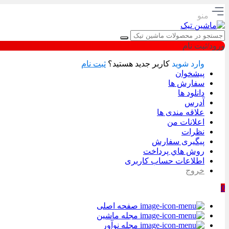
منو
ورود/ثبت نام
وارد شوید
کاربر جدید هستید؟
ثبت نام
پیشخوان
سفارش ها
دانلود ها
آدرس
علاقه مندی ها
اعلانات من
نظرات
پیگیری سفارش
روش هاي پرداخت
اطلاعات حساب كاربری
خروج
0
صفحه اصلی
مجله ماشین
مجله نوآور