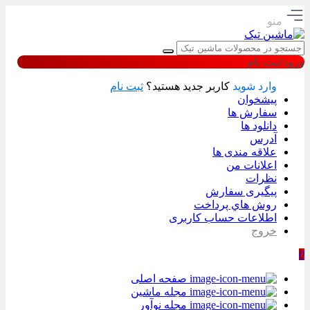
منو
ورود/ثبت نام
وارد شوید
کاربر جدید هستید؟
ثبت نام
پیشخوان
سفارش ها
دانلود ها
آدرس
علاقه مندی ها
اعلانات من
نظرات
پیگیری سفارش
روش هاي پرداخت
اطلاعات حساب كاربری
خروج
0
صفحه اصلی
مجله ماشین
مجله نوآور