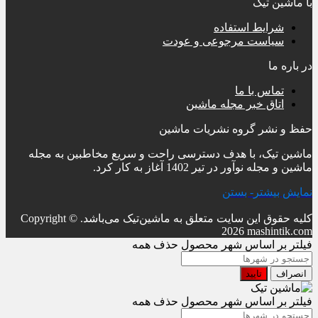
با ماشین تیک
شرایط استفاده
سیاست مرجوعی و عودت
در باره ما
تماس با ما
اتاق خبر مجله ماشین
حفظ و نشر گروه نشریات ماشین
ماشین تیک، با هدف دسترسی راحت و سریع مخاطبین به مجله
ماشین و مجله نوآور در تیر 1402 آغاز به کار کرد.
نمایش بیشتر
- بستن
کلیه حقوق این سایت متعلق به ماشین‌تیک می‌باشد.
Copyright ©
2026 mashintik.com
فیلتر بر اساس شهر محصول
حذف همه
انصراف
تایید
فیلتر بر اساس شهر محصول
حذف همه