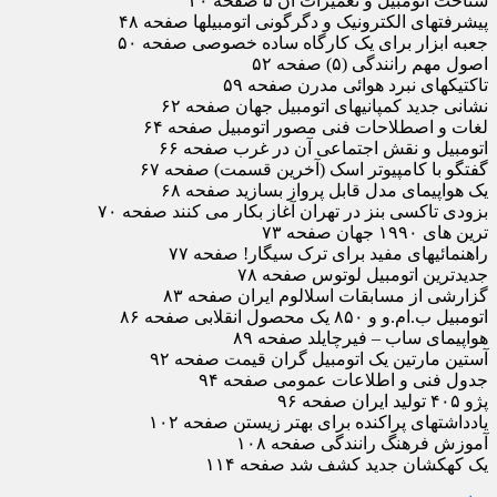
شناخت اتومبیل و تعمیرات آن ۵ صفحه ۴۰
پیشرفتهای الکترونیک و دگرگونی اتومبیلها صفحه ۴۸
جعبه ابزار برای یک کارگاه ساده خصوصی صفحه ۵۰
اصول مهم رانندگی (۵) صفحه ۵۲
تاکتیکهای نبرد هوائی مدرن صفحه ۵۹
نشانی جدید کمپانیهای اتومبیل جهان صفحه ۶۲
لغات و اصطلاحات فنی مصور اتومبیل صفحه ۶۴
اتومبیل و نقش اجتماعی آن در غرب صفحه ۶۶
گفتگو با کامپیوتر اسک (آخرین قسمت) صفحه ۶۷
یک هواپیمای مدل قابل پرواز بسازید صفحه ۶۸
بزودی تاکسی بنز در تهران آغاز بکار می کنند صفحه ۷۰
ترین های ۱۹۹۰ جهان صفحه ۷۳
راهنمائیهای مفید برای ترک سیگار! صفحه ۷۷
جدیدترین اتومبیل لوتوس صفحه ۷۸
گزارشی از مسابقات اسلالوم ایران صفحه ۸۳
اتومبیل ب.ام.و و ۸۵۰ یک محصول انقلابی صفحه ۸۶
هواپیمای ساب – فیرچایلد صفحه ۸۹
آستین مارتین یک اتومبیل گران قیمت صفحه ۹۲
جدول فنی و اطلاعات عمومی صفحه ۹۴
پژو ۴۰۵ تولید ایران صفحه ۹۶
یادداشتهای پراکنده برای بهتر زیستن صفحه ۱۰۲
آموزش فرهنگ رانندگی صفحه ۱۰۸
یک کهکشان جدید کشف شد صفحه ۱۱۴