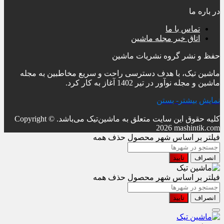
در باره ما
تماس با ما
اتاق خبر مجله ماشین
حفظ و نشر گروه نشریات ماشین
ماشین تیک، با هدف دسترسی راحت و سریع مخاطبین به مجله
ماشین و مجله نوآور در تیر 1402 آغاز به کار کرد.
نمایش بیشتر
- بستن
کلیه حقوق این سایت متعلق به ماشین‌تیک می‌باشد.
Copyright ©
2026 mashintik.com
فیلتر بر اساس شهر محصول
حذف همه
انصراف
تایید
فیلتر بر اساس شهر محصول
حذف همه
انصراف
تایید