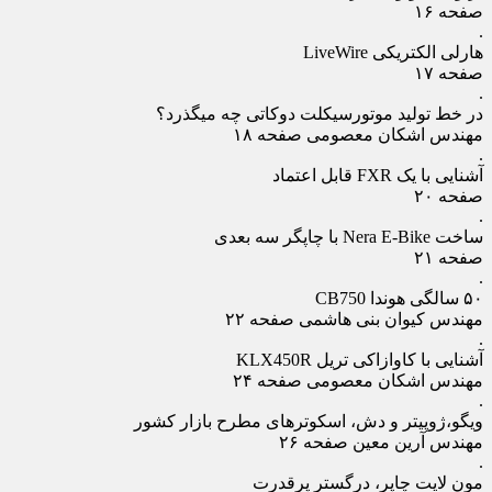
صفحه ۱۶
.
هارلی الکتریکی LiveWire
صفحه ۱۷
.
در خط تولید موتورسیکلت دوکاتی چه می‏گذرد؟
مهندس اشکان معصومی صفحه ۱۸
.
آشنایی با یک FXR قابل اعتماد
صفحه ۲۰
.
ساخت Nera E-Bike با چاپگر سه بعدی
صفحه ۲۱
.
۵۰ سالگی هوندا CB750
مهندس کیوان بنی هاشمی صفحه ۲۲
.
آشنایی با کاوازاکی تریل KLX450R
مهندس اشکان معصومی صفحه ۲۴
.
ویگو،ژوپیتر و دش، اسکوترهای مطرح بازار کشور
مهندس آرین معین صفحه ۲۶
.
مون لایت چاپر، درگستر پرقدرت