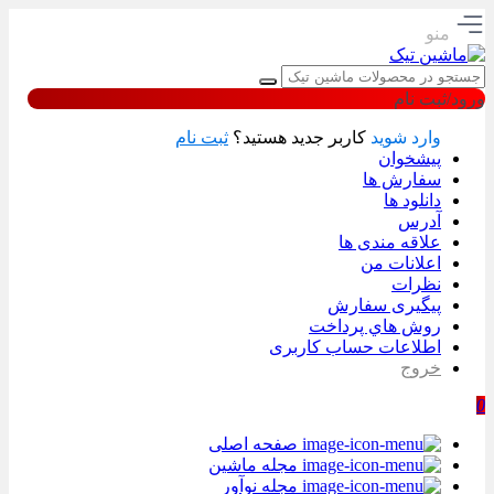
منو
ورود/ثبت نام
وارد شوید
کاربر جدید هستید؟
ثبت نام
پیشخوان
سفارش ها
دانلود ها
آدرس
علاقه مندی ها
اعلانات من
نظرات
پیگیری سفارش
روش هاي پرداخت
اطلاعات حساب كاربری
خروج
0
صفحه اصلی
مجله ماشین
مجله نوآور