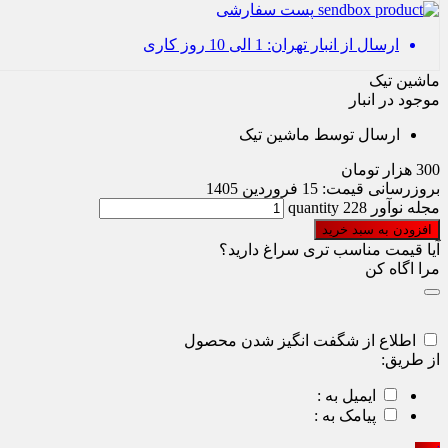
پست سفارشی
ارسال از انبار تهران: 1 الی 10 روز کاری
ماشین تیک
موجود در انبار
ارسال توسط ماشین تیک
300
هزار تومان
بروزرسانی قیمت:
15 فروردین 1405
مجله نوآور 228 quantity
افزودن به سبد خرید
آیا قیمت مناسب تری سراغ دارید؟
مرا اگاه کن
اطلاع از شگفت انگیز شدن محصول
از طریق:
ایمیل به :
پیامک به :