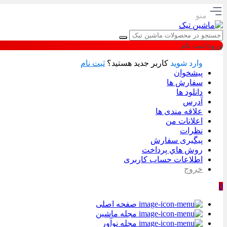
منو
ورود/ثبت نام
وارد شوید
کاربر جدید هستید؟
ثبت نام
پیشخوان
سفارش ها
دانلود ها
آدرس
علاقه مندی ها
اعلانات من
نظرات
پیگیری سفارش
روش هاي پرداخت
اطلاعات حساب كاربری
خروج
0
صفحه اصلی
مجله ماشین
مجله نوآور