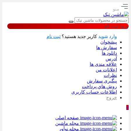
منو
ورود/ثبت نام
وارد شوید
کاربر جدید هستید؟
ثبت نام
پیشخوان
سفارش ها
دانلود ها
آدرس
علاقه مندی ها
اعلانات من
نظرات
پیگیری سفارش
روش هاي پرداخت
اطلاعات حساب كاربری
خروج
0
صفحه اصلی
مجله ماشین
مجله نوآور