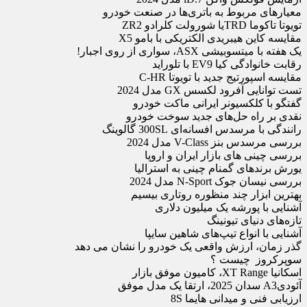
معیارهای مربوط به باتری‌‏ها در صنعت خودرو
تویوتا تاکوما TRDیا شورولت کلرادو ZR2
مقایسه کاین هیبریدی الکتریکی با ب‏ام‏و X5
یک هفته با میتسوبیشی ASX، سواری از روی اجبار!
رقابت خانوادگی کیا EV9 با تلوراید
مقایسه اسپورتیج جدید با تویوتا C-HR
تست توانایی آف‏رود لکسس GX مدل 2024
گفتگو با کلکسیونر ایرانی ماکت خودرو
نقدی بر راه‏‌ حل‏‌های جدید سوخت خودرو
رانندگی با مرسدس افسانه‌‏ای 300SL گالوینگ
بررسی مرسدس بنز V-Class مدل 2024
بررسی چینی های بازار ایران و اروپا
یورش برندهای گمنام چینی به استرالیا
بررسی نیسان جوک N-Sport مدل 2024
بهترین ابزار چند منظوره روتاری بی‏سیم
آشنایی با پورشه یک میلیون دلاری
تازه‌‏های دنیای تیونینگ
آشنایی با انواع تیپ‌های شاهین سایپا
گذر زمان، ارزش واقعی یک خودرو را نشان می دهد
سوپرکروز چیست ؟
اسکانیا XT Range، کامیون موفق بازار
آئودیA3 سدان 2025، ارتقا یک مدل موفق
ارزیابی فنی و میدانی هایما 8S