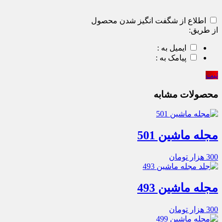
اطلاع از شگفت انگیز شدن محصول
از طریق:
ایمیل به :
پیامک به :
ثبت
محصولات مشابه
مجله ماشین 501
300
هزار تومان
مجله ماشین 493
300
هزار تومان