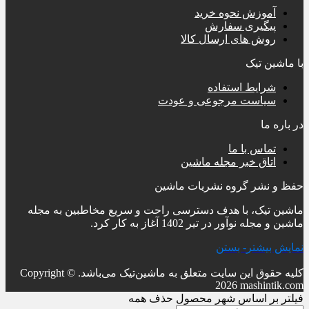
آموزش نحوه خرید
پیگیری سفارش
روش های ارسال کالا
با ماشین تیک
شرایط استفاده
سیاست مرجوعی و عودت
در باره ما
تماس با ما
اتاق خبر مجله ماشین
حفظ و نشر گروه نشریات ماشین
ماشین تیک، با هدف دسترسی راحت و سریع مخاطبین به مجله
ماشین و مجله نوآور در تیر 1402 آغاز به کار کرد.
نمایش بیشتر
- بستن
کلیه حقوق این سایت متعلق به ماشین‌تیک می‌باشد.
Copyright ©
2026 mashintik.com
فیلتر بر اساس شهر محصول
حذف همه