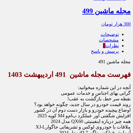
مجله ماشین 499
300
هزار تومان
توضیحات
مشخصات
نظرات
0
پرسش و پاسخ
مجله ماشین 491
فهرست مجله ماشین 491 اردیبهشت 1403
آن‏چه در این شماره می‏خوانید:
گرانی بهای اجناس و خدمات عمومی
نقطه سر خط، بازگشت به عقب!
روند قیمت خودرو در سال جدید، چگونه خواهد بود؟
اوضاع پیچیده خودرو و بازار دست دوم آن در کشور
افزایش شگفتی آور عملکرد ب‏‌ام‌‏و M4 کوپه 2025
همه چیز درباره اینفینیتی QX60 مدل 2024
ملاقات با خودروی لوکس و تشریفاتی جاگوارXJ-L
آزمایش فولکس واگن iD.7 مدل 2024