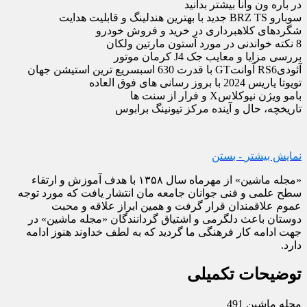
در باره ون وانا بیشتر بدانید
سوبارو BRZ TS جدید با بهترین هندلینگ و قابلیت هدایت
شگردهای کلاهبرداری در خرید و فروش خودرو
8 نکته خواندنی در مورد آستون مارتین ولکان
بررسی مزایا و معایب جک J4 کرمان موتور
آئودیRS6 آوانتGT با قدرت 630 اسبسریع ترین استیشن جهان
تویوتا یاریس 2024 با بروز رسانی های فوق العاده
ب‏ام‏و ویژن نیوکلاسX و فرار از سنت ها
تاریخچه، حال و آینده مرکز تیونینگ برابوس
نمایش بیشتر
- بستن
«مجله ماشین» از مهرماه سال ۱۳۵۸ با هدف آموزش و ارتقاء
سطح علمی و فنی جوانان جامعه مان انتشار یافت که مورد توجه
عموم علاقمندان قرار گرفت و همین ابراز علاقه و محبت
دوستان باعث دلگرمی و اشتیاق گردانندگان «مجله ماشین» در
جهت ادامه کار فرهنگی ما گردید که به لطف خداوند هنوز ادامه
دارد.
توضیحات تکمیلی
مجله ماشین 491