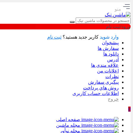
منو
ورود/ثبت نام
وارد شوید
کاربر جدید هستید؟
ثبت نام
پیشخوان
سفارش ها
دانلود ها
آدرس
علاقه مندی ها
اعلانات من
نظرات
پیگیری سفارش
روش هاي پرداخت
اطلاعات حساب كاربری
خروج
0
صفحه اصلی
مجله ماشین
مجله نوآور