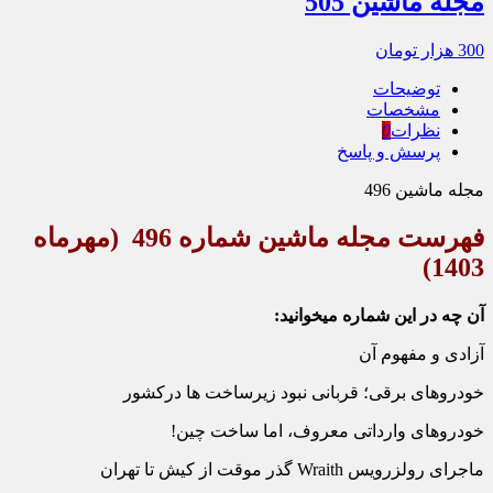
مجله ماشین 505
300
هزار تومان
توضیحات
مشخصات
نظرات
0
پرسش و پاسخ
مجله ماشین 496
فهرست مجله ماشین شماره 496 (مهرماه
1403)
آن چه در این شماره می‏خوانید:
آزادی و مفهوم آن
خودروهای برقی؛ قربانی نبود زیرساخت ها درکشور
خودروهای وارداتی معروف، اما ساخت چین!
ماجرای رولزرویس Wraith گذر موقت از کیش تا تهران