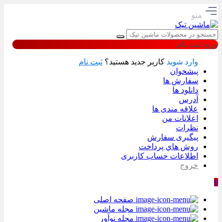
منو
ورود/ثبت نام
وارد شوید
کاربر جدید هستید؟
ثبت نام
پیشخوان
سفارش ها
دانلود ها
آدرس
علاقه مندی ها
اعلانات من
نظرات
پیگیری سفارش
روش هاي پرداخت
اطلاعات حساب كاربری
خروج
0
صفحه اصلی
مجله ماشین
مجله نوآور