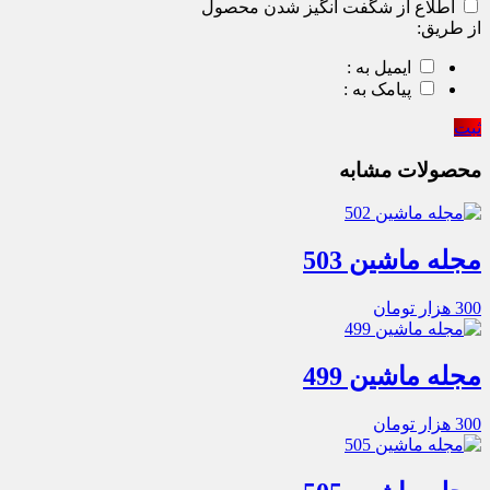
اطلاع از شگفت انگیز شدن محصول
از طریق:
ایمیل به :
پیامک به :
ثبت
محصولات مشابه
مجله ماشین 503
300
هزار تومان
مجله ماشین 499
300
هزار تومان