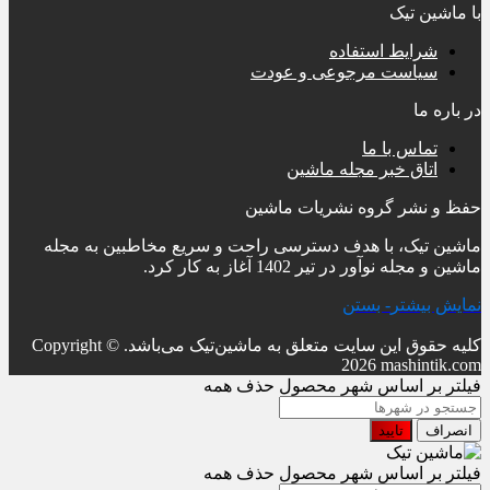
با ماشین تیک
شرایط استفاده
سیاست مرجوعی و عودت
در باره ما
تماس با ما
اتاق خبر مجله ماشین
حفظ و نشر گروه نشریات ماشین
ماشین تیک، با هدف دسترسی راحت و سریع مخاطبین به مجله
ماشین و مجله نوآور در تیر 1402 آغاز به کار کرد.
نمایش بیشتر
- بستن
کلیه حقوق این سایت متعلق به ماشین‌تیک می‌باشد.
Copyright ©
2026 mashintik.com
فیلتر بر اساس شهر محصول
حذف همه
انصراف
تایید
فیلتر بر اساس شهر محصول
حذف همه