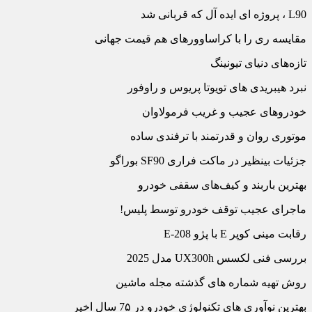
L90 ، پروژه ای ایده آل که قربانی شد
مقایسه ری را با کراس‏اوورهای هم قیمت جهانی
تازه‌‏های دنیای تیونینگ
نبرد هیبریدی های تویوتا پریوس و راوفور
خودروهای عجیب و غریب فرمولاوان
موتوری روان و قدرتمند با ترفندی ساده
جزئیات بی‏نظیر در ماکت فراری SF90 بوراگو
بهترین باربند و کیف‏‌های سقفی خودرو
ماجرای عجیب توقف خودرو توسط پلیس!
رقابت مینی کوپر E با پژو E-208
بررسی فنی لکسس UX300h مدل 2025
روش تهیه شماره های گذشته مجله ماشین
بهترین نوآوری های تکنولوژی خودرو در 7۵ سال اخیر