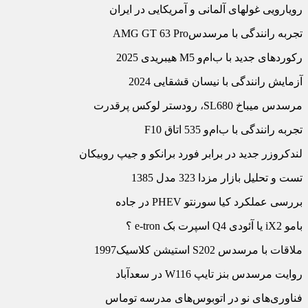
رویارویی غول‏های آلمانی و آمریکایی در ایران
تجربه رانندگی با مرسدسAMG GT 63 Pro
رکوردهای جدید با ب‏‌ام‏‌و M5 هیبریدی 2025
آزمایش رانندگی با نیسان قشقایی 2024
مرسدس میباخ SL680، رودستر لوکس پرقدرت
تجربه رانندگی با ب‏‌ام‏‌و 535 اتاق F10
لندکروزر جدید در برابر فورد برانکو و جیپ روبیکان
تست و تحلیل بازار مزدا 323 مدل 1385
بررسی عملکرد کیا سورنتو PHEV در جاده
ب‏ام‏و iX2 یا آئودی Q4 اسپرت بک e-tron ؟
ملاقات با مرسدس S202 استیشن کلاسیک1997
روایت مرسدس بنز تایپ W116 در سعدآباد
فناوری‌‏های نو در اتوبوس‌‏های مدرسه توماس