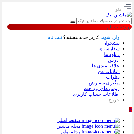
منو
ورود/ثبت نام
وارد شوید
کاربر جدید هستید؟
ثبت نام
پیشخوان
سفارش ها
دانلود ها
آدرس
علاقه مندی ها
اعلانات من
نظرات
پیگیری سفارش
روش هاي پرداخت
اطلاعات حساب كاربری
خروج
0
صفحه اصلی
مجله ماشین
مجله نوآور