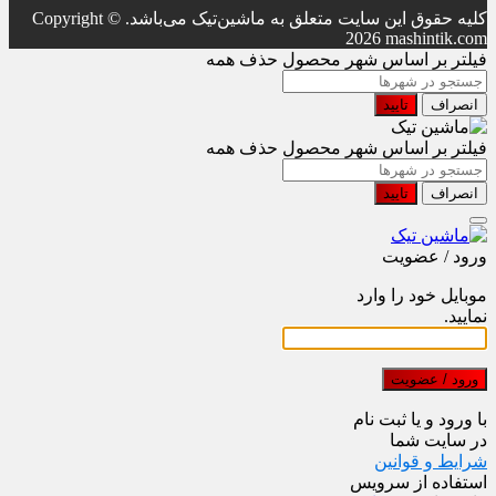
کلیه حقوق این سایت متعلق به ماشین‌تیک می‌باشد.
Copyright ©
2026 mashintik.com
فیلتر بر اساس شهر محصول
حذف همه
انصراف
تایید
فیلتر بر اساس شهر محصول
حذف همه
انصراف
تایید
ورود / عضویت
موبایل خود را وارد
نمایید.
ورود / عضویت
با ورود و یا ثبت نام
در سایت شما
شرایط و قوانین
استفاده از سرویس