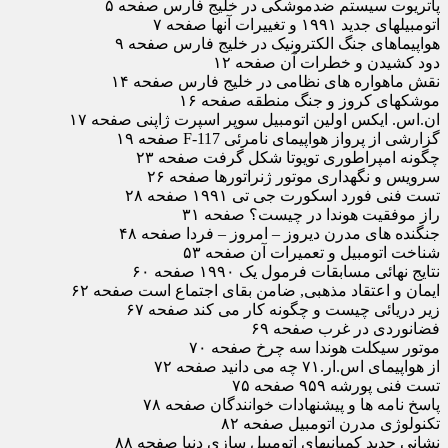
پاتریوت سیستم ضدموشکی در خلیج فارس صفحه ۵
اتومبیلهای جدید ۱۹۹۱ و تغییرات آنها صفحه ۷
هواپیماهای جنگ الکترونیک در خلیج فارس صفحه ۹
دود کشیدن و خطرات آن صفحه ۱۲
نقش ماهواره های نظامی در خلیج فارس صفحه ۱۴
موشکهای کروز و جنگ منطقه صفحه ۱۶
ان.اس. ایکس اولین اتومبیل سوپر اسپرت ژاپنی صفحه ۱۷
گزارشی از پرواز هواپیمای نامرئی F-117 صفحه ۱۹
چگونه امپراطوری تویوتا شکل گرفت صفحه ۲۳
سرویس و نگهداری موتور ژنراتورها صفحه ۲۶
تست فنی فورد اسکورت جی تی ۱۹۹۱ صفحه ۲۸
راز موفقیت هوندا در چیست؟ صفحه ۳۱
جنگنده های مدرن دیروز – امروز – فردا صفحه ۴۸
شناخت اتومبیل و تعمیرات آن صفحه ۵۳
نتایج نهائی مسابقات فرمول یک ۱۹۹۰ صفحه ۶۰
ایمان و اعتقاد مذهبی, ضامن بقای اجتماع است صفحه ۶۲
زیر دریائی چیست و چگونه کار می کند صفحه ۶۷
فضانوردی در غرب صفحه ۶۹
موتور سیکلت هوندا سه چرخ صفحه ۷۰
از هواپیمای اس.ار.۷۱ چه می دانید صفحه ۷۲
تست فنی پورشه ۹۵۹ صفحه ۷۵
پاسخ نامه ها و پیشنهادات خوانندگان صفحه ۷۸
تکنولوژی مدرن اتومبیل صفحه ۸۲
نشانی جدید کمپانیهای اتومبیل سازی دنیا صفحه ۸۸