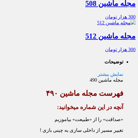
مجله ماشین 508
300
هزار تومان
مجله ماشین 512
300
هزار تومان
توضیحات
نمایش بیشتر
مجله ماشین 490
فهرست مجله ماشین ۴۹۰
آنچه در این شماره می‏خوانید:
«صداقت» را از «طبیعت» بیاموزیم
تغییر مسیر از داخلی‏ سازی به چینی بازی !