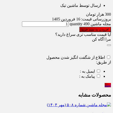
ارسال توسط ماشین تیک
300
هزار تومان
بروزرسانی قیمت:
16 فروردین 1405
مجله ماشین 490 quantity
افزودن به سبد خرید
آیا قیمت مناسب تری سراغ دارید؟
مرا اگاه کن
اطلاع از شگفت انگیز شدن محصول
از طریق:
ایمیل به :
پیامک به :
ثبت
محصولات مشابه