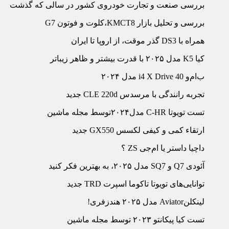
بررسی صنعت و تجارت خودروی کشور در سالی که گذشت
بررسی و تحلیل بازار KMCT8،کلوت و فوتون G7
همراه با DS3 گذر موقت، از اروپا تا ایران
کیا K5 مدل ۲۰۲۵ با قدرت بیشتر و ظاهر زیباتر
ب‏‌ام‏‌و i4 X Drive 40 مدل ۲۰۲۴
تجربه رانندگی با مرسدس CLE 220d جدید
تست تویوتا C-HR مدل۲۰۲۴توسط مجله ماشین
ارتقاء کمی و کیفی لکسس GX550 جدید
داچیا داستر یا ام‏‌جی ZS ؟
آئودی Q7 و SQ7 مدل ۲۰۲۵، به بهترین فکر کنید
توانایی‏‌های تویوتا تاکوما اسپرت TRD جدید
لینکلنAviator مدل ۲۰۲۵ هندزفری!
تست کیا پیکانتو ۲۰۲۳ توسط مجله ماشین