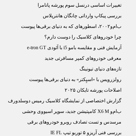
تغییرات اساسی درنسل سوم پورشه پانامرا
بررسی پیکاپ وارداتی چانگان هانترپلاس
ب‏‌ام‏‌و۲۰۰۲، اسطوره‏ای که به دنیای برقی‏‌ها پیوست
چرا خودروهای کلاسیک را دوست دارم؟
آزمایش فنی و مقایسه ب‏ام‏و i5 با آئودی e-tron GT
معرفی خودروهای کمپر مسافرتی جدید
تازه‌‏های دنیای تیونینگ
رولزرویس با «اسپِکتر» به دنیای برقی‏‌ها پیوست
اصلاحات پورشه تایکان ۲۰۲۵
گزارش اختصاصی از نمایشگاه کلاسیک رمیس دوسلدورف
ب‏‌ام‏‌و X6 M کامپتیشن جدید، سوپر اس‏یووی وحشی
مرسدس و تست تصادف روبرو خودروهای برقی
بررسی فنی آریزو ۵ توربو تیپ IE FL