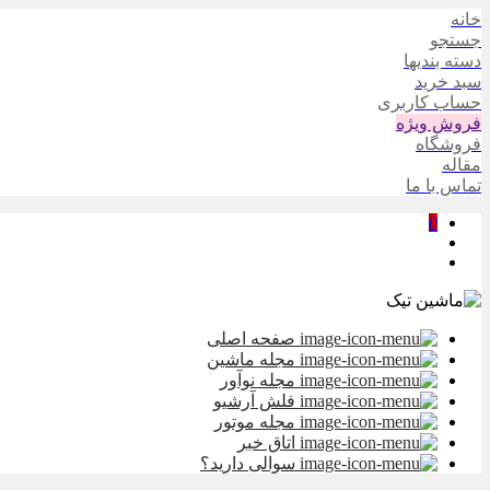
خانه
جستجو
دسته بندیها
سبد خرید
حساب کاربری
فروش ویژه
فروشگاه
مقاله
تماس با ما
0
صفحه اصلی
مجله ماشین
مجله نوآور
فلش آرشیو
مجله موتور
اتاق خبر
سوالی دارید؟